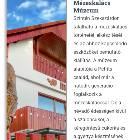
Mézeskalács
Múzeum
Szintén Szekszárdon
található a mézeskalács
történetét, elkészítését
és az ahhoz kapcsolódó
eszközöket bemutató
kiállítás. A múzeum
alapítója a Petrits
család, ahol már a
hatodik generáció
foglalkozik a
mézeskaláccsal. De a
névadó édességen kívül
a szaloncukor, a
kéregöntésű cukorka és
a gyertya készítésének