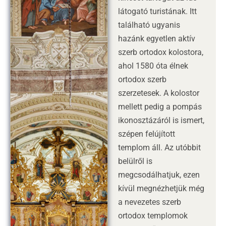
látogató turistának. Itt
található ugyanis
hazánk egyetlen aktív
szerb ortodox kolostora,
ahol 1580 óta élnek
ortodox szerb
szerzetesek. A kolostor
mellett pedig a pompás
ikonosztázáról is ismert,
szépen felújított
templom áll. Az utóbbit
belülről is
megcsodálhatjuk, ezen
kívül megnézhetjük még
a nevezetes szerb
ortodox templomok