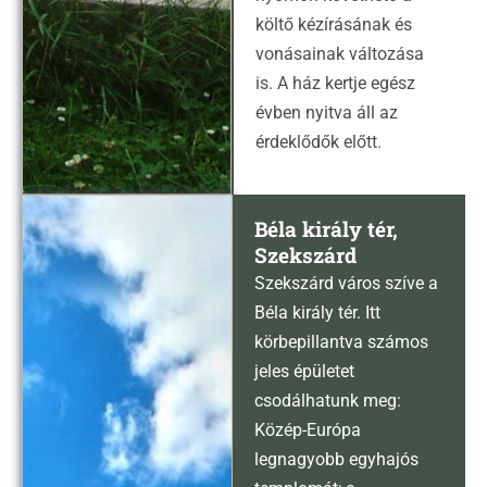
költő kézírásának és
vonásainak változása
is. A ház kertje egész
évben nyitva áll az
érdeklődők előtt.
Béla király tér,
Szekszárd
Szekszárd város szíve a
Béla király tér. Itt
körbepillantva számos
jeles épületet
csodálhatunk meg:
Közép-Európa
legnagyobb egyhajós