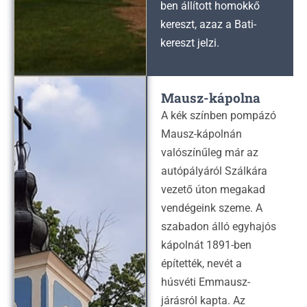
ben állított homokkő
kereszt, azaz a Bati-
kereszt jelzi.
Mausz-kápolna
A kék színben pompázó
Mausz-kápolnán
valószínűleg már az
autópályáról Szálkára
vezető úton megakad
vendégeink szeme. A
szabadon álló egyhajós
kápolnát 1891-ben
építették, nevét a
húsvéti Emmausz-
járásról kapta. Az