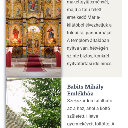
makettgyűjteményét,
majd a falu felett
emelkedő Mária-
kilátóból élvezhetjük a
tolnai táj panorámáját.
A templom általában
nyitva van, hétvégén
szinte biztos, konkrét
nyitvatartási idő nincs.
Babits Mihály
Emlékház
Szekszárdon található
az a ház, ahol a költő
született, illetve
gyermekéveit töltötte. A