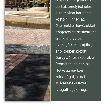
egyetlen magyarországi
borkút, amelyből jeles
alkalmakon bort lehet
kóstolni. Innen az
éttermekkel, kávézókkal
szegélyezett sétálóutcán
érünk le a város
nyüzsgő központjába,
ahol többek között
Garay János szobrát, a
Prométheusz parkot,
illetve az egykori
zsinagógát, a mai
Művészetek Házát
látogathatjuk meg.