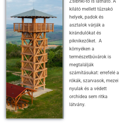
Zsibriki-tó is látható. A
kilátó mellett tűzrakó
helyek, padok és
asztalok várják a
kirándulókat és
piknikezőket. A
környéken a
természetbúvárok is
megtalálják
számításukat: errefelé a
rókák, szarvasok, mezei
nyulak és a védett
orchidea sem ritka
látvány.