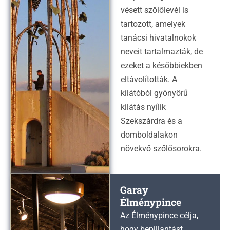
vésett szőlőlevél is
tartozott, amelyek
tanácsi hivatalnokok
neveit tartalmazták, de
ezeket a későbbiekben
eltávolították. A
kilátóból gyönyörű
kilátás nyílik
Szekszárdra és a
domboldalakon
növekvő szőlősorokra.
Garay
Élménypince
Az Élménypince célja,
hogy bepillantást