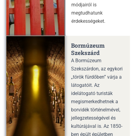
módjairól is
megtudhatunk
érdekességeket.
Bormúzeum
Szekszárd
A Bormúzeum
Szekszárdon, az egykori
„török fürdőben” várja a
látogatóit. Az
idelátogató turisták
megismerkedhetnek a
borvidék történelmével,
jellegzetességével és
kultúrájával is. Az 1850-
ben épült épületben