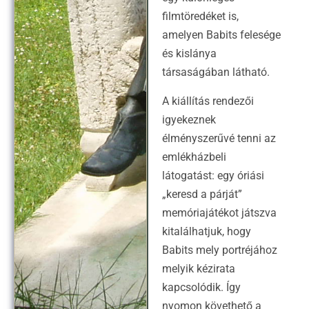
filmtöredéket is,
amelyen Babits felesége
és kislánya
társaságában látható.
A kiállítás rendezői
igyekeznek
élményszerűvé tenni az
emlékházbeli
látogatást: egy óriási
„keresd a párját”
memóriajátékot játszva
kitalálhatjuk, hogy
Babits mely portréjához
melyik kézirata
kapcsolódik. Így
nyomon követhető a