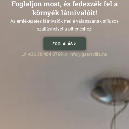
Foglaljon most, és fedezzék fel a
környék látnivalóit!
Az emlékezetes látnivalók mellé válasszanak stílusos
szálláshelyet a pihenéshez!
FOGLALÁS
+36 30 484 3769
info@gatorvilla.hu