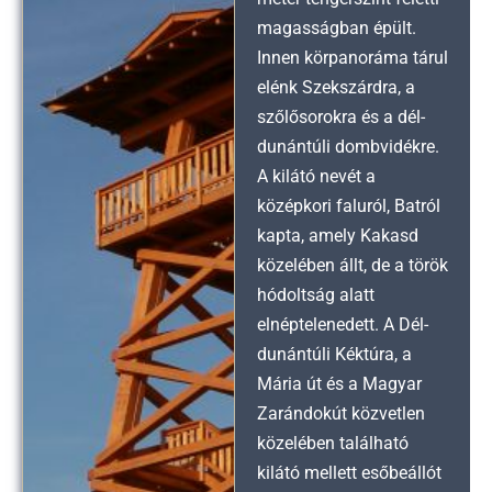
magasságban épült.
Innen körpanoráma tárul
elénk Szekszárdra, a
szőlősorokra és a dél-
dunántúli dombvidékre.
A kilátó nevét a
középkori faluról, Batról
kapta, amely Kakasd
közelében állt, de a török
hódoltság alatt
elnéptelenedett. A Dél-
dunántúli Kéktúra, a
Mária út és a Magyar
Zarándokút közvetlen
közelében található
kilátó mellett esőbeállót