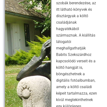
szobák berendezése, az
itt látható könyvek és
dísztárgyak a költő
családjának
hagyatékából
származnak. A kiállítás
látogatói
meghallgathatják
Babits Szekszárdhoz
kapcsolódó verseit és a
költő hangját is,
böngészhetnek a
digitális fotóalbumban,
amely a költő családi
képeit tartalmazza, ezen
kívül megtekinthetnek
egy különleges