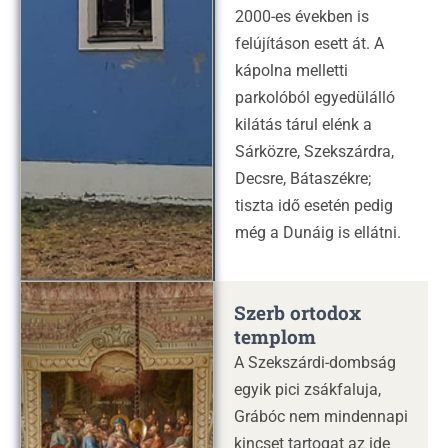
2000-es években is
felújításon esett át. A
kápolna melletti
parkolóból egyedülálló
kilátás tárul elénk a
Sárközre, Szekszárdra,
Decsre, Bátaszékre;
tiszta idő esetén pedig
még a Dunáig is ellátni.
Szerb ortodox
templom
A Szekszárdi-dombság
egyik pici zsákfaluja,
Grábóc nem mindennapi
kincset tartogat az ide