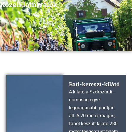
Közeli látnivalók
Bati-kereszt-kilátó
A kilátó a Szekszárdi-
dombság egyik
legmagasabb pontján
áll. A 20 méter magas,
fából készült kilátó 280
méter tengerszint feletti