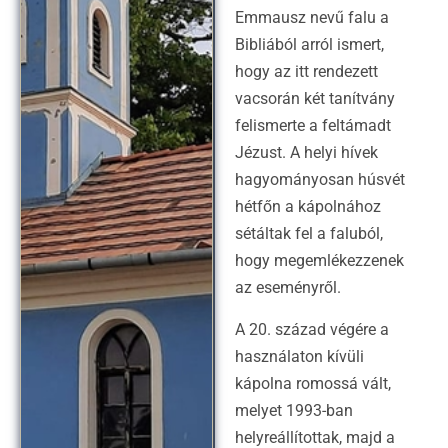
Emmausz nevű falu a
Bibliából arról ismert,
hogy az itt rendezett
vacsorán két tanítvány
felismerte a feltámadt
Jézust. A helyi hívek
hagyományosan húsvét
hétfőn a kápolnához
sétáltak fel a faluból,
hogy megemlékezzenek
az eseményről.
A 20. század végére a
használaton kívüli
kápolna romossá vált,
melyet 1993-ban
helyreállítottak, majd a