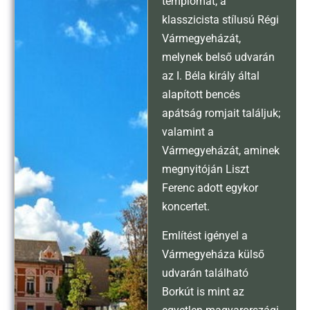
templomát; a
klasszicista stílusú Régi
Vármegyeházát,
melynek belső udvarán
az I. Béla király által
alapított bencés
apátság romjait találjuk;
valamint a
Vármegyeházát, aminek
megnyitóján Liszt
Ferenc adott egykor
koncertet.
Említést igényel a
Vármegyeháza külső
udvarán található
Borkút is mint az