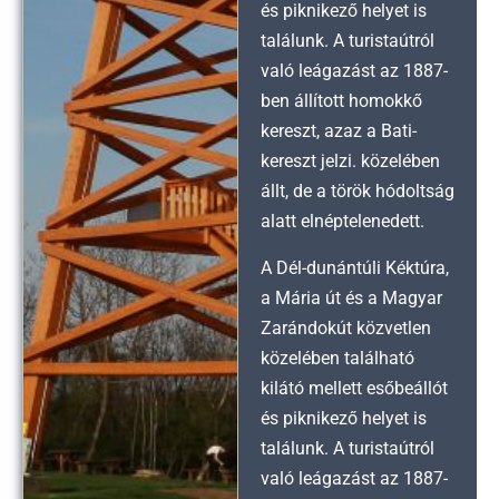
és piknikező helyet is
találunk. A turistaútról
való leágazást az 1887-
ben állított homokkő
kereszt, azaz a Bati-
kereszt jelzi. közelében
állt, de a török hódoltság
alatt elnéptelenedett.
A Dél-dunántúli Kéktúra,
a Mária út és a Magyar
Zarándokút közvetlen
közelében található
kilátó mellett esőbeállót
és piknikező helyet is
találunk. A turistaútról
való leágazást az 1887-