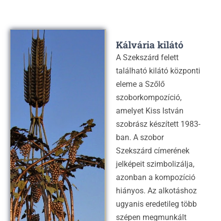
Kálvária kilátó
A Szekszárd felett
található kilátó központi
eleme a Szőlő
szoborkompozíció,
amelyet Kiss István
szobrász készített 1983-
ban. A szobor
Szekszárd címerének
jelképeit szimbolizálja,
azonban a kompozíció
hiányos. Az alkotáshoz
ugyanis eredetileg több
szépen megmunkált